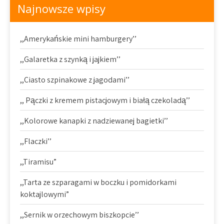
Najnowsze wpisy
,,Amerykańskie mini hamburgery’’
,,Galaretka z szynką i jajkiem’’
,,Ciasto szpinakowe z jagodami’’
,, Pączki z kremem pistacjowym i białą czekoladą’’
,,Kolorowe kanapki z nadziewanej bagietki’’
,,Flaczki’’
,,Tiramisu”
,,Tarta ze szparagami w boczku i pomidorkami
koktajlowymi”
,,Sernik w orzechowym biszkopcie’’