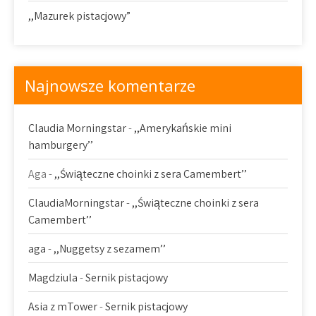
,,Mazurek pistacjowy”
Najnowsze komentarze
Claudia Morningstar
-
,,Amerykańskie mini
hamburgery’’
Aga
-
,,Świąteczne choinki z sera Camembert’’
ClaudiaMorningstar
-
,,Świąteczne choinki z sera
Camembert’’
aga
-
,,Nuggetsy z sezamem’’
Magdziula
-
Sernik pistacjowy
Asia z mTower
-
Sernik pistacjowy