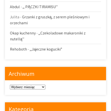
Abdul
-
,, PĄCZKI TIRAMISU’’
Julita
-
Grzanki z gruszką, z serem pleśniowym i
orzechami
Okap kuchenny
-
,,Czekoladowe makaroniki z
nutellą’’
Rehoboth
-
,,Jajeczne koguciki”
Archiwum
Archiwum
Kategoria