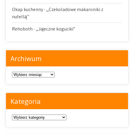
Okap kuchenny
-
,,Czekoladowe makaroniki z
nutellą’’
Rehoboth
-
,,Jajeczne koguciki”
Archiwum
Archiwum
Kategoria
Kategoria