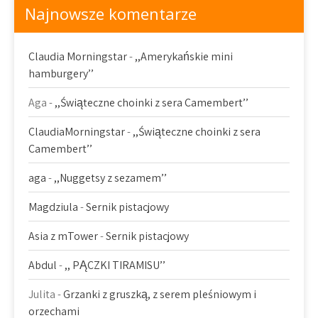
Najnowsze komentarze
Claudia Morningstar
-
,,Amerykańskie mini
hamburgery’’
Aga
-
,,Świąteczne choinki z sera Camembert’’
ClaudiaMorningstar
-
,,Świąteczne choinki z sera
Camembert’’
aga
-
,,Nuggetsy z sezamem’’
Magdziula
-
Sernik pistacjowy
Asia z mTower
-
Sernik pistacjowy
Abdul
-
,, PĄCZKI TIRAMISU’’
Julita
-
Grzanki z gruszką, z serem pleśniowym i
orzechami