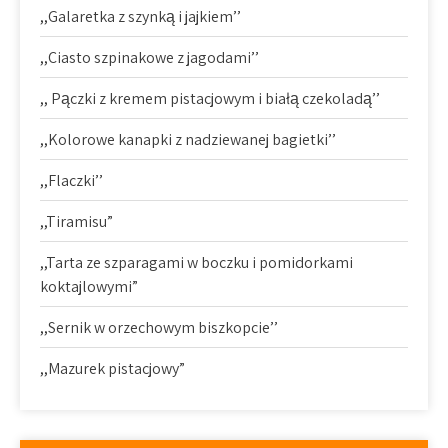
,,Galaretka z szynką i jajkiem’’
,,Ciasto szpinakowe z jagodami’’
,, Pączki z kremem pistacjowym i białą czekoladą’’
,,Kolorowe kanapki z nadziewanej bagietki’’
,,Flaczki’’
,,Tiramisu”
,,Tarta ze szparagami w boczku i pomidorkami
koktajlowymi”
,,Sernik w orzechowym biszkopcie’’
,,Mazurek pistacjowy”