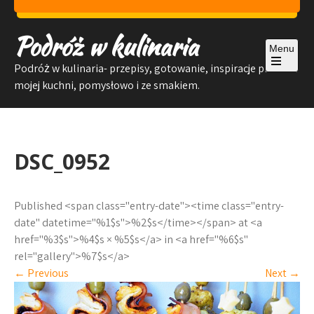
Skip
to
Podróż w kulinaria
content
Menu
Podróż w kulinaria- przepisy, gotowanie, inspiracje prosto z
Open
mojej kuchni, pomysłowo i ze smakiem.
the
main
menu
DSC_0952
Published <span class="entry-date"><time class="entry-
date" datetime="%1$s">%2$s</time></span> at <a
href="%3$s">%4$s × %5$s</a> in <a href="%6$s"
rel="gallery">%7$s</a>
←
Previous
Next
→