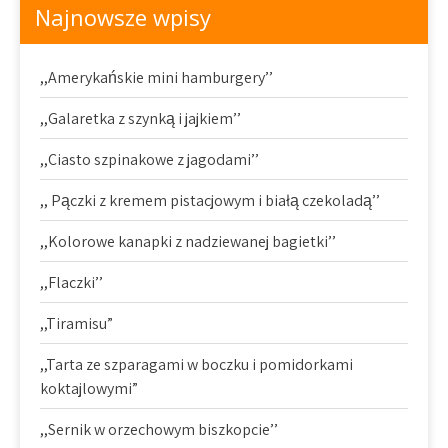
Najnowsze wpisy
,,Amerykańskie mini hamburgery’’
,,Galaretka z szynką i jajkiem’’
,,Ciasto szpinakowe z jagodami’’
,, Pączki z kremem pistacjowym i białą czekoladą’’
,,Kolorowe kanapki z nadziewanej bagietki’’
,,Flaczki’’
,,Tiramisu”
,,Tarta ze szparagami w boczku i pomidorkami
koktajlowymi”
,,Sernik w orzechowym biszkopcie’’