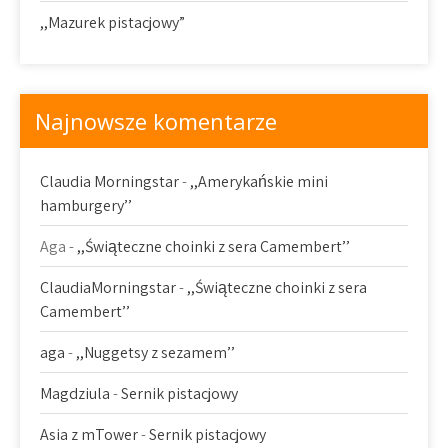
,,Mazurek pistacjowy”
Najnowsze komentarze
Claudia Morningstar
-
,,Amerykańskie mini
hamburgery’’
Aga
-
,,Świąteczne choinki z sera Camembert’’
ClaudiaMorningstar
-
,,Świąteczne choinki z sera
Camembert’’
aga
-
,,Nuggetsy z sezamem’’
Magdziula
-
Sernik pistacjowy
Asia z mTower
-
Sernik pistacjowy