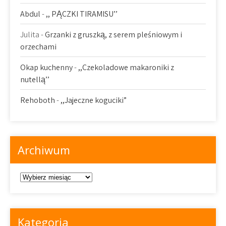
Abdul
-
,, PĄCZKI TIRAMISU’’
Julita
-
Grzanki z gruszką, z serem pleśniowym i
orzechami
Okap kuchenny
-
,,Czekoladowe makaroniki z
nutellą’’
Rehoboth
-
,,Jajeczne koguciki”
Archiwum
Archiwum
Kategoria