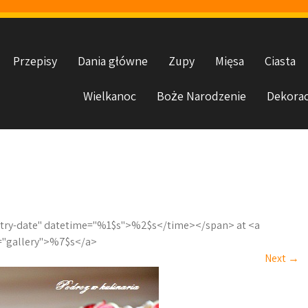
Przepisy
Dania główne
Zupy
Mięsa
Ciasta
Wielkanoc
Boże Narodzenie
Dekorac
entry-date" datetime="%1$s">%2$s</time></span> at <a
l="gallery">%7$s</a>
Next
→