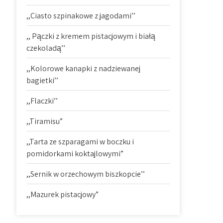
,,Ciasto szpinakowe z jagodami’’
,, Pączki z kremem pistacjowym i białą
czekoladą’’
,,Kolorowe kanapki z nadziewanej
bagietki’’
,,Flaczki’’
,,Tiramisu”
,,Tarta ze szparagami w boczku i
pomidorkami koktajlowymi”
,,Sernik w orzechowym biszkopcie’’
,,Mazurek pistacjowy”