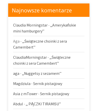
Najnowsze komentarze
Claudia Morningstar
-
,,Amerykańskie
mini hamburgery’’
Aga
-
,,Świąteczne choinki z sera
Camembert’’
ClaudiaMorningstar
-
,,Świąteczne
choinki z sera Camembert’’
aga
-
,,Nuggetsy z sezamem’’
Magdziula
-
Sernik pistacjowy
Asia z mTower
-
Sernik pistacjowy
Abdul
-
,, PĄCZKI TIRAMISU’’