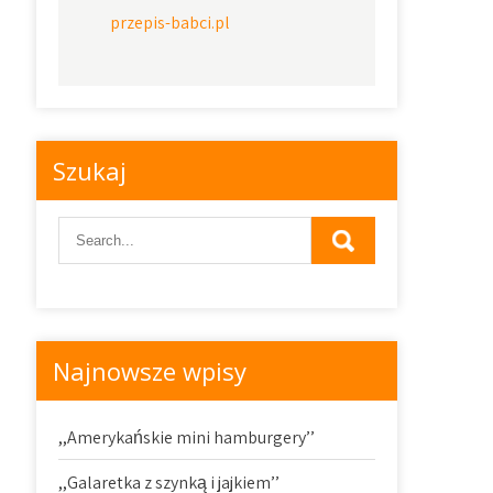
przepis-babci.pl
Szukaj
Najnowsze wpisy
,,Amerykańskie mini hamburgery’’
,,Galaretka z szynką i jajkiem’’