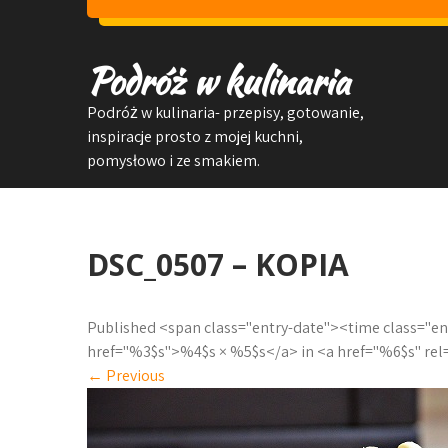
Skip
to
content
Podróż w kulinaria
Podróż w kulinaria- przepisy, gotowanie,
inspiracje prosto z mojej kuchni,
pomysłowo i ze smakiem.
DSC_0507 – KOPIA
Published <span class="entry-date"><time class="
href="%3$s">%4$s × %5$s</a> in <a href="%6$s" re
←
Previous