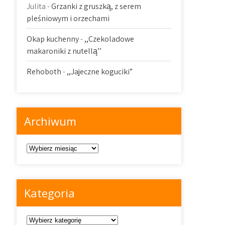
Julita
-
Grzanki z gruszką, z serem
pleśniowym i orzechami
Okap kuchenny
-
,,Czekoladowe
makaroniki z nutellą’’
Rehoboth
-
,,Jajeczne koguciki”
Archiwum
Archiwum
Kategoria
Kategoria