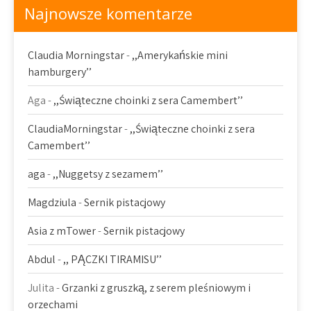
Najnowsze komentarze
Claudia Morningstar
-
,,Amerykańskie mini
hamburgery’’
Aga
-
,,Świąteczne choinki z sera Camembert’’
ClaudiaMorningstar
-
,,Świąteczne choinki z sera
Camembert’’
aga
-
,,Nuggetsy z sezamem’’
Magdziula
-
Sernik pistacjowy
Asia z mTower
-
Sernik pistacjowy
Abdul
-
,, PĄCZKI TIRAMISU’’
Julita
-
Grzanki z gruszką, z serem pleśniowym i
orzechami