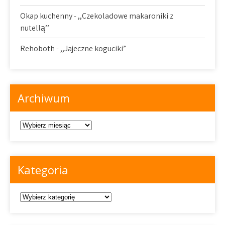
Okap kuchenny
-
,,Czekoladowe makaroniki z
nutellą’’
Rehoboth
-
,,Jajeczne koguciki”
Archiwum
Archiwum
Kategoria
Kategoria