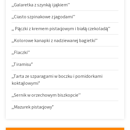
,,Galaretka z szynką i jajkiem’’
,,Ciasto szpinakowe z jagodami’’
,, Pączki z kremem pistacjowym i białą czekoladą’’
,,Kolorowe kanapki z nadziewanej bagietki’’
,,Flaczki’’
,,Tiramisu”
,,Tarta ze szparagami w boczku i pomidorkami
koktajlowymi”
,,Sernik w orzechowym biszkopcie’’
,,Mazurek pistacjowy”