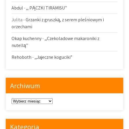
Abdul
-
,, PĄCZKI TIRAMISU’’
Julita
-
Grzanki z gruszką, z serem pleśniowym i
orzechami
Okap kuchenny
-
,,Czekoladowe makaroniki z
nutellą’’
Rehoboth
-
,,Jajeczne koguciki”
Archiwum
Archiwum
Kategoria