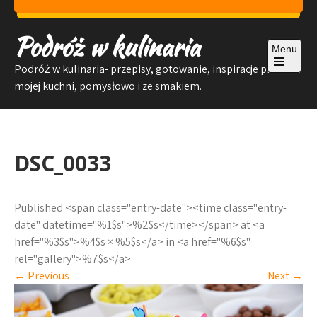
Skip
to
Podróż w kulinaria
content
Menu
Podróż w kulinaria- przepisy, gotowanie, inspiracje prosto z
Open
mojej kuchni, pomysłowo i ze smakiem.
the
main
menu
DSC_0033
Published <span class="entry-date"><time class="entry-
date" datetime="%1$s">%2$s</time></span> at <a
href="%3$s">%4$s × %5$s</a> in <a href="%6$s"
rel="gallery">%7$s</a>
←
Previous
Next
→