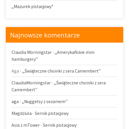
,,Mazurek pistacjowy”
Najnowsze komentarze
Claudia Morningstar
-
,,Amerykańskie mini
hamburgery’’
Aga
-
,,Świąteczne choinki z sera Camembert’’
ClaudiaMorningstar
-
,,Świąteczne choinki z sera
Camembert’’
aga
-
,,Nuggetsy z sezamem’’
Magdziula
-
Sernik pistacjowy
Asia z mTower
-
Sernik pistacjowy