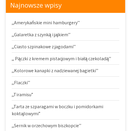
Najnowsze wpisy
,,Amerykańskie mini hamburgery’’
,,Galaretka z szynką i jajkiem’’
,,Ciasto szpinakowe z jagodami’’
,, Pączki z kremem pistacjowym i białą czekoladą’’
,,Kolorowe kanapki z nadziewanej bagietki’’
,,Flaczki’’
,,Tiramisu”
,,Tarta ze szparagami w boczku i pomidorkami
koktajlowymi”
,,Sernik w orzechowym biszkopcie’’